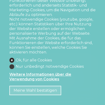
Funktionieren dieser Website unbedingt
erforderlich und anderseits Statistik- und
deaktiviert!
Marketing-Cookies, um die Navigation und die
Abläufe zu optimieren.
Nicht notwendige Cookies (youtube, google,
etc.) können Statistiken über Ihre Nutzung
der Website erstellen oder ermöglichen
personalisierte Werbung auf der Webseite.
Mit Ausnahme der Cookies, die für das
Funktionieren der Website erforderlich sind,
können Sie einstellen, welche Cookies Sie
aktivieren möchten.
Ok, für alle Cookies
Startseite
Zu verkaufen
Verkaufte Gegenstände
Nur unbedingt notwendige Cookies
Kontakt
Weitere Informationen über die
Pedroni & Co. International Realty
Verwendung von Cookies
Chemin de la laiterie 2
1254 Jussy
Tel.
+41 79 438 56 99
ryan@pedroniandco.ch
Meine Wahl bestätigen
®
Software Immomig
2004-2026, IMMOMIG AG | Alle Rechte
vorbehalten | Unsere Inserate auf
dreamo.ch